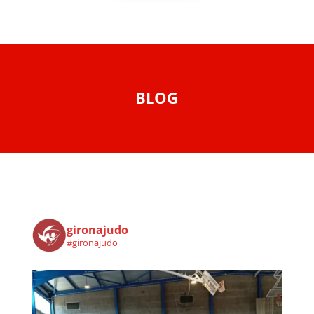
BLOG
gironajudo
#gironajudo